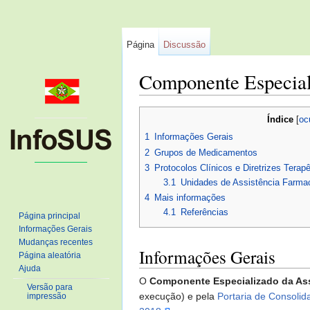
Página
Discussão
Componente Especial
Ir para:
navegação
,
pesquisa
Índice
[
oc
1
Informações Gerais
2
Grupos de Medicamentos
3
Protocolos Clínicos e Diretrizes Terap
3.1
Unidades de Assistência Farma
4
Mais informações
4.1
Referências
Página principal
Informações Gerais
Mudanças recentes
Informações Gerais
Página aleatória
Ajuda
O
Componente Especializado da Ass
Versão para
execução) e pela
Portaria de Consolid
impressão