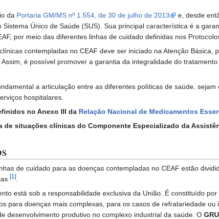
io da
Portaria GM/MS nº 1.554, de 30 de julho de 2013
e, desde entã
Sistema Único de Saúde (SUS). Sua principal característica é a gara
F, por meio das diferentes linhas de cuidado definidas nos Protocolos
 clínicas contempladas no CEAF deve ser iniciado na Atenção Básica,
. Assim, é possível promover a garantia da integralidade do tratamento
undamental a articulação entre as diferentes políticas de saúde, seja
erviços hospitalares.
inidos no Anexo III da
Relação Nacional de Medicamentos Esse
la de situações clínicas do Componente Especializado da Assist
os
nhas de cuidado para as doenças contempladas no CEAF estão dividido
[1]
ntas
.
mento está sob a responsabilidade exclusiva da União. É constituído 
s para doenças mais complexas, para os casos de refratariedade ou in
e desenvolvimento produtivo no complexo industrial da saúde. O
GRU