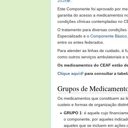
2018
.
Este Componente foi aprovado por me
garantia do acesso a medicamentos no 
condições clínicas contempladas no CEA
O tratamento para diversas condições
Especializado e o
Componente Básico
entre os entes federados.
Para atender as linhas de cuidado, é f
como outros serviços ambulatoriais e s
Os medicamentos do CEAF estão def
Clique aqui
para consultar a tabe
Grupos de Medicament
Os medicamentos que constituem as li
custeio e formas de organização disti
GRUPO 1
: é aquele cujo financia
o componente, por aqueles indicado
aqueles que se incluem em ações d