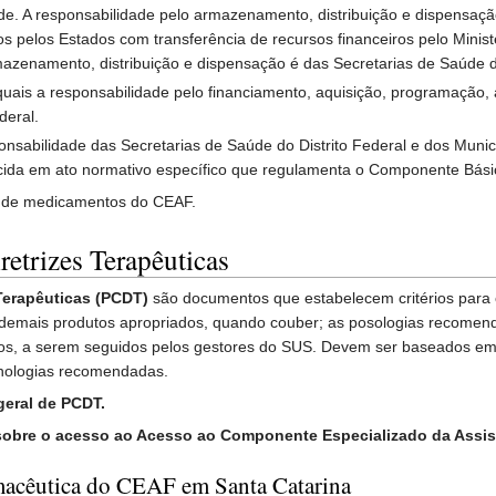
úde. A responsabilidade pelo armazenamento, distribuição e dispensaçã
s pelos Estados com transferência de recursos financeiros pelo Minis
azenamento, distribuição e dispensação é das Secretarias de Saúde do
uais a responsabilidade pelo financiamento, aquisição, programação,
deral.
nsabilidade das Secretarias de Saúde do Distrito Federal e dos Muni
cida em ato normativo específico que regulamenta o Componente Bási
o de medicamentos do CEAF.
retrizes Terapêuticas
 Terapêuticas (PCDT)
são documentos que estabelecem critérios para 
demais produtos apropriados, quando couber; as posologias recomend
cos, a serem seguidos pelos gestores do SUS. Devem ser baseados em ev
ecnologias recomendadas.
 geral de PCDT.
obre o acesso ao Acesso ao Componente Especializado da Assis
macêutica do CEAF em Santa Catarina