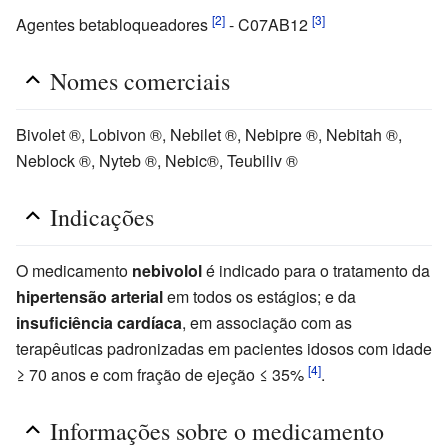
[2]
[3]
Agentes betabloqueadores
- C07AB12
Nomes comerciais
Bivolet ®, Lobivon ®, Nebilet ®, Nebipre ®, Nebitah ®,
Neblock ®, Nyteb ®, Nebic®, Teubiliv ®
Indicações
O medicamento
nebivolol
é indicado para o tratamento da
hipertensão arterial
em todos os estágios; e da
insuficiência cardíaca
, em associação com as
terapêuticas padronizadas em pacientes idosos com idade
[4]
≥ 70 anos e com fração de ejeção ≤ 35%
.
Informações sobre o medicamento