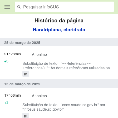
Histórico da página
Naratriptana, cloridrato
25 de março de 2025
21h28min
Anonimo
+3
Substituição de texto - "==Referências==
<references/> *'''As demais referências utilizadas para
elaboração deste medicamento constam em forma de
m
link no decorrer do texto.'''" por "==Referências==
<references/> '''''As demais referências utilizadas para
13 de março de 2025
elaboração deste medicamento constam em forma de
link no decorrer do texto.''''' "
17h06min
Anonimo
+3
Substituição de texto - "ceos.saude.sc.gov.br" por
"infosus.saude.sc.gov.br"
m