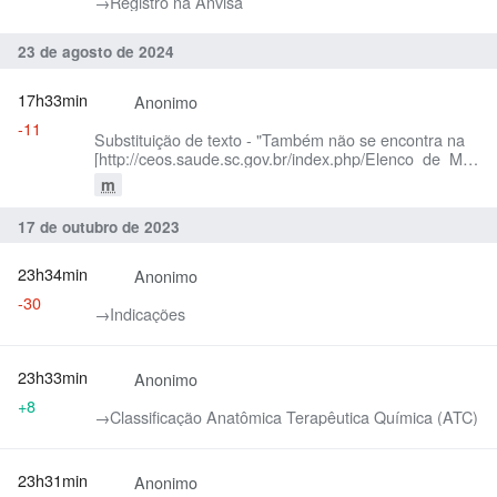
→‎Registro na Anvisa
23 de agosto de 2024
17h33min
Anonimo
-11
Substituição de texto - "Também não se encontra na
[http://ceos.saude.sc.gov.br/index.php/Elenco_de_Medi
_CEAF lista de medicamentos especiais de Alto Custo
m
do Ministério da Saúde], não existindo nenhum
protocolo específico para sua liberação pelas
17 de outubro de 2023
Secretarias Estaduais de Saúde." por "Também não
se encontra na
[http://ceos.saude.sc.gov.br/index.php/Elenco_de_Medi
23h34min
Anonimo
_CEAF lista de medicamentos padronizados do
-30
Ministério da Saúde], não existindo nenhum protocolo
→‎Indicações
específico para sua liberação pelas Secretarias
Estaduais de Saúde."
23h33min
Anonimo
+8
→‎Classificação Anatômica Terapêutica Química (ATC)
23h31min
Anonimo