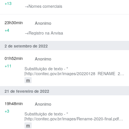
+13
→‎Nomes comerciais
23h30min
Anonimo
+4
→‎Registro na Anvisa
2 de setembro de 2022
01h52min
Anonimo
+11
Substituição de texto - "
[http://conitec.gov.br/images/20220128_RENAME_2022.
Relação Nacional de Medicamentos Essenciais
m
(RENAME)]" por "[https://www.gov.br/conitec/pt-
br/midias/20220128_rename_2022.pdf Relação
21 de fevereiro de 2022
Nacional de Medicamentos Essenciais (RENAME)]"
19h48min
Anonimo
+3
Substituição de texto - "
[http://conitec.gov.br/images/Rename-2020-final.pdf
Relação Nacional de Medicamentos Essenciais
m
(RENAME)]" por "