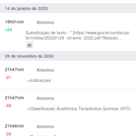
14 de janeiro de 2025
19h01min
Anonimo
+24
Substituição de texto - " [https://www.gov.br/conitec/pt-
br/midias/20220128_rename_2022.pdf Relação
Nacional de Medicamentos Essenciais (RENAME)]"
m
por "
[https://bvsms.saude.gov.br/bvs/publicacoes/relacao_n
28 de novembro de 2024
Relação Nacional de Medicamentos Essenciais -
RENAME (2024)]"
21h47min
Anonimo
-21
→‎Indicações
21h47min
Anonimo
-40
→‎Classificação Anatômica Terapêutica Química (ATC)
21h46min
Anonimo
-33