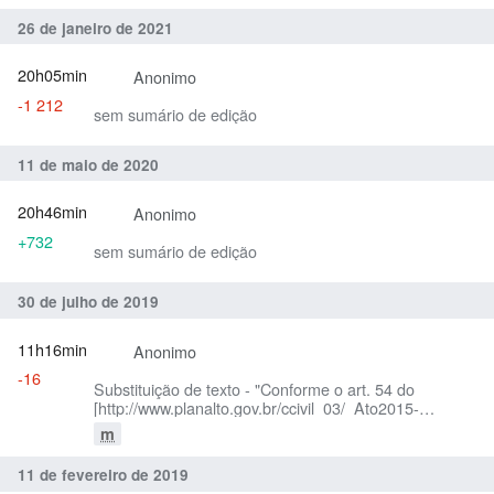
[http://conitec.gov.br/images/20220128_RENAME_2022.
26 de janeiro de 2021
Relação Nacional de Medicamentos Essenciais
(RENAME)]"
20h05min
Anonimo
-1 212
sem sumário de edição
11 de maio de 2020
20h46min
Anonimo
+732
sem sumário de edição
30 de julho de 2019
11h16min
Anonimo
-16
Substituição de texto - "Conforme o art. 54 do
[http://www.planalto.gov.br/ccivil_03/_Ato2015-
2018/2016/Decreto/D8901.htm#art9 Decreto nº 8.901,
m
de 10 de novembro de 2016]" por "Conforme o
[http://www.planalto.gov.br/ccivil_03/_ato2011-
11 de fevereiro de 2019
2014/2011/decreto/d7646.htm Decreto nº 7.646, de 21